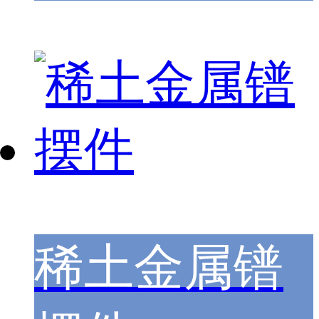
稀土金属镨