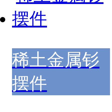
稀土金属钐
摆件