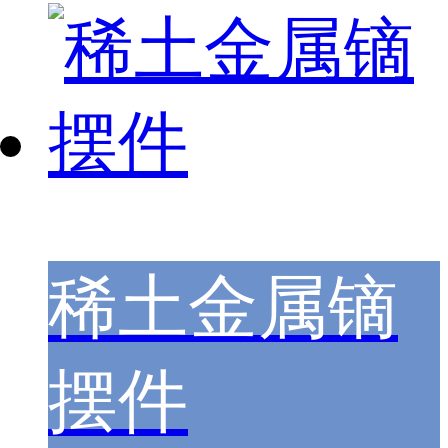
稀土金属镝
摆件