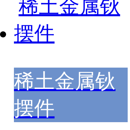
稀土金属钬
摆件