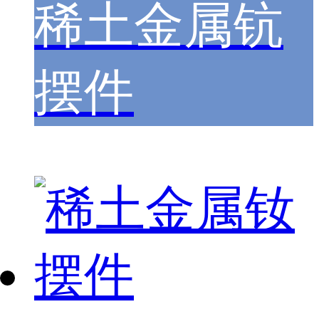
稀土金属钪
摆件