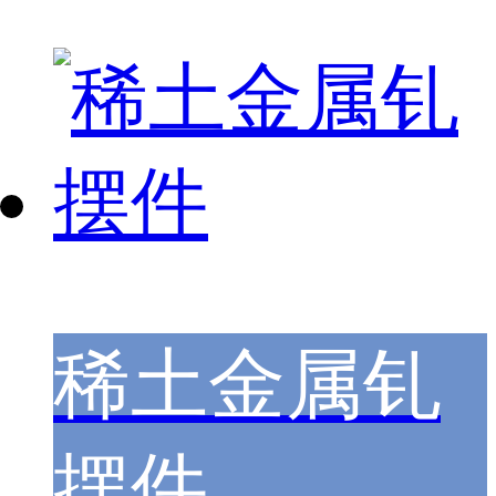
稀土金属钆
摆件