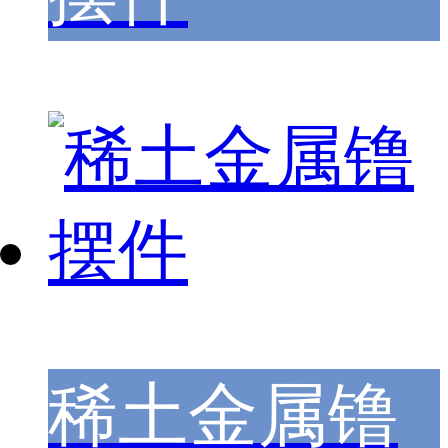
稀土金属镥