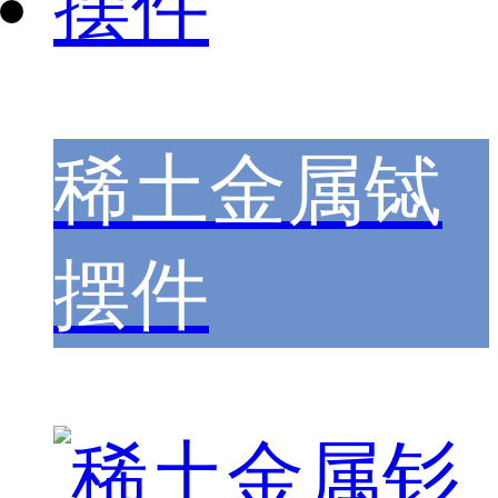
稀土金属铽
摆件