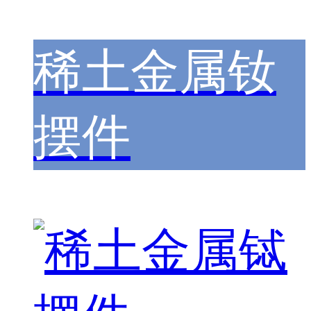
稀土金属钕
摆件