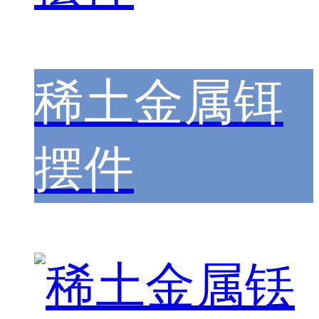
稀土金属铒
摆件