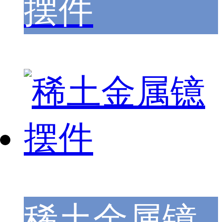
摆件
稀土金属镱