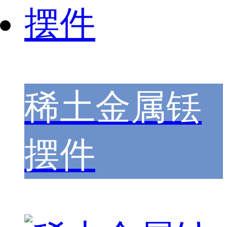
稀土金属铥
摆件